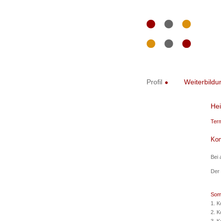
Profil
Weiterbildu
Hei
Ter
Kom
Bei 
Der 
Som
1. K
2. K