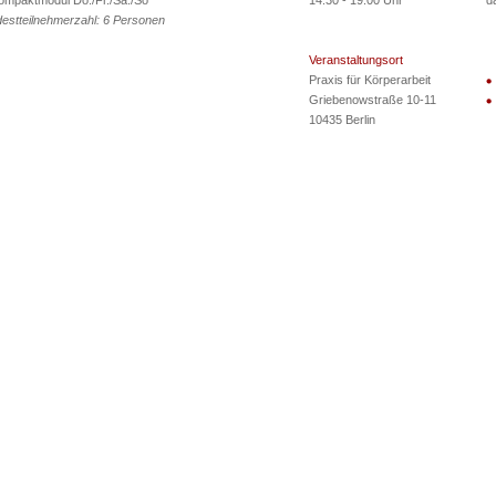
ompaktmodul Do./Fr./Sa./So
14.30 - 19.00 Uhr
d
estteilnehmerzahl: 6 Personen
Veranstaltungsort
Praxis für Körperarbeit
Griebenowstraße 10-11
10435 Berlin