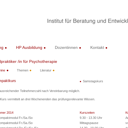
ng
HP Ausbildung
Dozentinnen
Kontakt
lpraktiker /in für Psychotherapie
mine
Themen
Literatur
paktkurs
Samstagskurs
ausreichender Teilnehmerzahl nach Vereinbarung möglich.
Kurs vermittelt an drei Wochenenden das prüfungsrelevante Wissen.
mer 2014
Kurszeiten
K
ompaktmodul Fr./Sa./So
9.30 - 13.30 Uhr
A
ompaktmodul Fr./Sa./So
Mittagspause
v